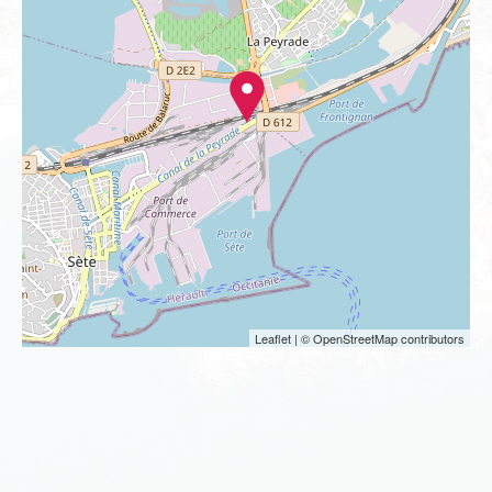
Nos offres
Nous contacter
Nos sélections
Leaflet
| © OpenStreetMap contributors