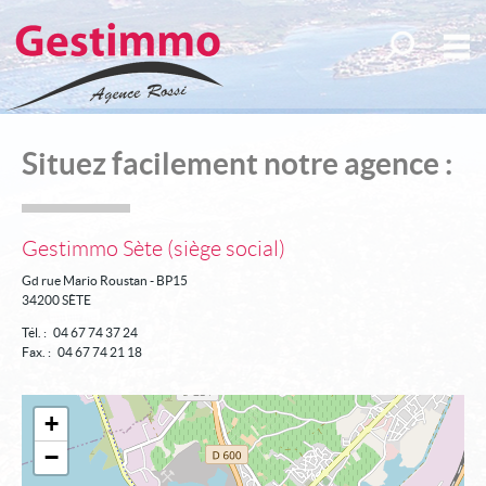
Toutes nos o
M
Nos services
Situez facilement notre agence :
Nos partenaires
Qui sommes nous ?
Gestimmo Sète (siège social)
Mon compte
Gd rue Mario Roustan - BP15
Mes sélections
0
34200 SÈTE
Tél. : 04 67 74 37 24
Accueil
Fax. : 04 67 74 21 18
Alerte e-mail
+
Déposer une recherche
−
Estimation